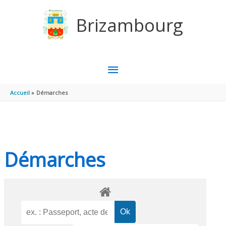
Aller au contenu
Aller au pied de page
Brizambourg
MENU
PRINCIPAL
Accueil
Démarches
Démarches