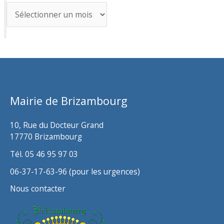
A
r
c
h
i
v
Mairie de Brizambourg
e
s
10, Rue du Docteur Grand
17770 Brizambourg
Tél. 05 46 95 97 03
06-37-17-63-96 (pour les urgences)
Nous contacter