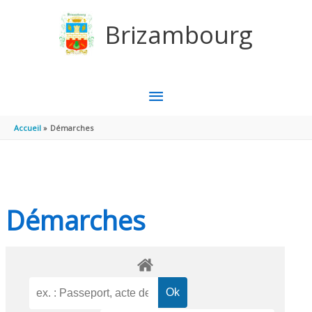
Aller au contenu
Aller au pied de page
Brizambourg
MENU
PRINCIPAL
Accueil
Démarches
Démarches