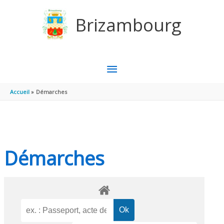
Aller au contenu
Aller au pied de page
Brizambourg
MENU
PRINCIPAL
Accueil
Démarches
Démarches