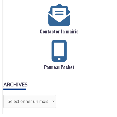
Contacter la mairie
PanneauPocket
ARCHIVES
A
r
c