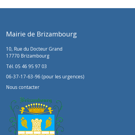
h
i
v
Mairie de Brizambourg
e
s
10, Rue du Docteur Grand
17770 Brizambourg
Tél. 05 46 95 97 03
06-37-17-63-96 (pour les urgences)
Nous contacter