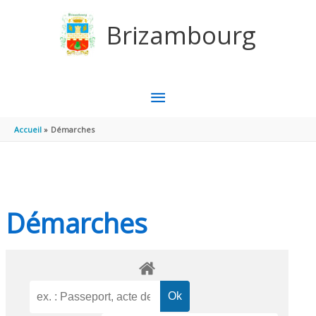
Aller au contenu
Aller au pied de page
Brizambourg
MENU
PRINCIPAL
Accueil
Démarches
Démarches