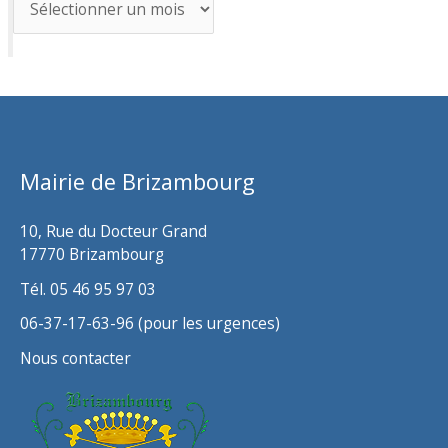
r
c
h
i
v
Mairie de Brizambourg
e
s
10, Rue du Docteur Grand
17770 Brizambourg
Tél. 05 46 95 97 03
06-37-17-63-96 (pour les urgences)
Nous contacter