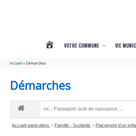
Aller au contenu
Aller au pied de page
VOTRE COMMUNE
VIE MUNIC
ACTUALITÉS
Accueil
Démarches
DE
Démarches
BRIZAMBOURG
Accueil particuliers
>
Famille - Scolarité
>
Placement d'un enf