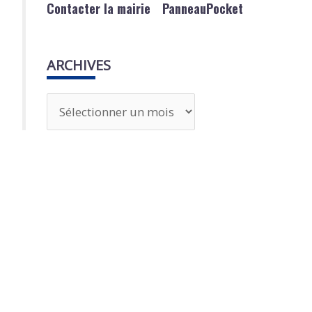
Contacter la mairie
PanneauPocket
ARCHIVES
A
r
c
h
i
v
e
s