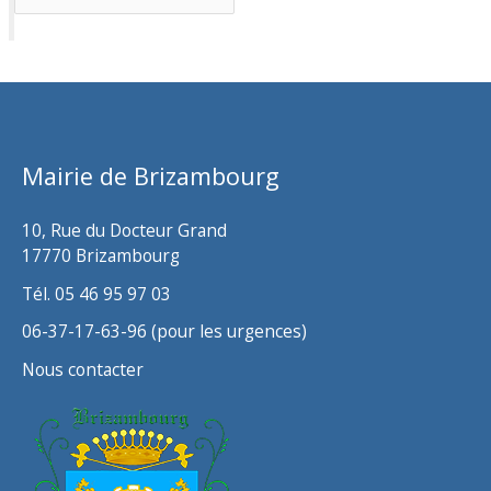
r
c
h
i
v
Mairie de Brizambourg
e
s
10, Rue du Docteur Grand
17770 Brizambourg
Tél. 05 46 95 97 03
06-37-17-63-96 (pour les urgences)
Nous contacter