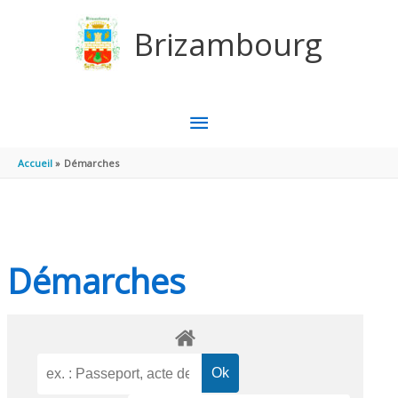
Aller au contenu
Aller au pied de page
Brizambourg
MENU
PRINCIPAL
Accueil
Démarches
Démarches