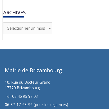
ARCHIVES
A
r
c
h
i
v
Mairie de Brizambourg
e
s
10, Rue du Docteur Grand
17770 Brizambourg
Tél. 05 46 95 97 03
06-37-17-63-96 (pour les urgences)