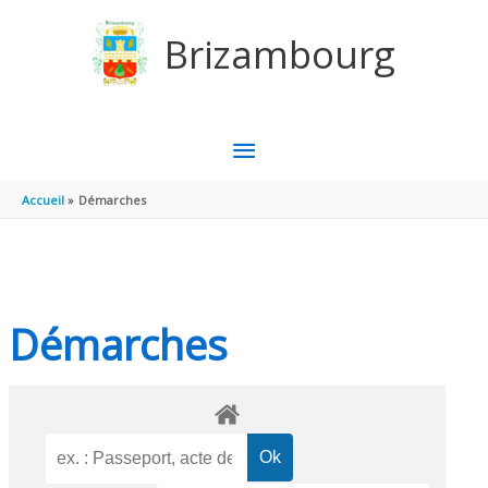
Aller au contenu
Aller au pied de page
Brizambourg
MENU
PRINCIPAL
Accueil
Démarches
Démarches