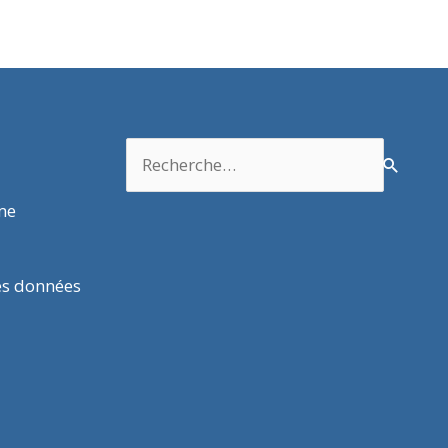
Rechercher :
rme
es données