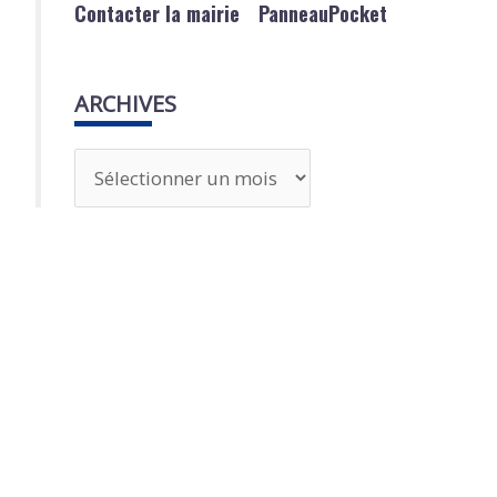
Contacter la mairie
PanneauPocket
ARCHIVES
A
r
c
h
i
v
e
s