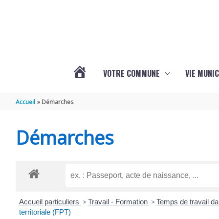
Aller au contenu
Aller au pied de page
VOTRE COMMUNE
VIE MUNIC
ACTUALITÉS
Accueil
Démarches
DE
Démarches
BRIZAMBOURG
Accueil particuliers
>
Travail - Formation
>
Temps de travail da
territoriale (FPT)