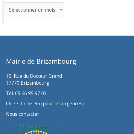
A
r
c
h
i
v
Mairie de Brizambourg
e
s
10, Rue du Docteur Grand
17770 Brizambourg
Tél. 05 46 95 97 03
06-37-17-63-96 (pour les urgences)
Nous contacter