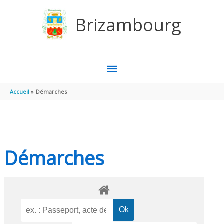
Aller au contenu
Aller au pied de page
Brizambourg
MENU
PRINCIPAL
Accueil
Démarches
Démarches