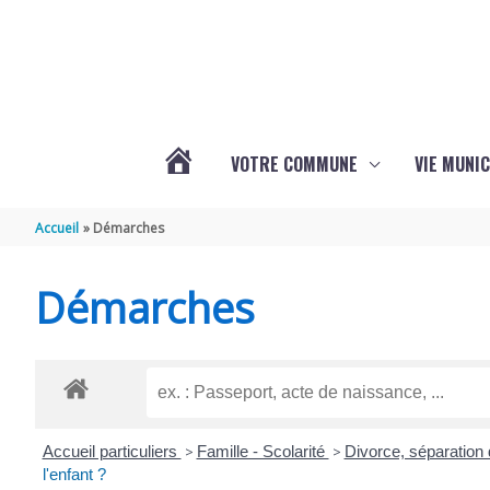
Aller au contenu
Aller au pied de page
VOTRE COMMUNE
VIE MUNIC
ACTUALITÉS
Accueil
Démarches
DE
Démarches
BRIZAMBOURG
Accueil particuliers
>
Famille - Scolarité
>
Divorce, séparation
l'enfant ?