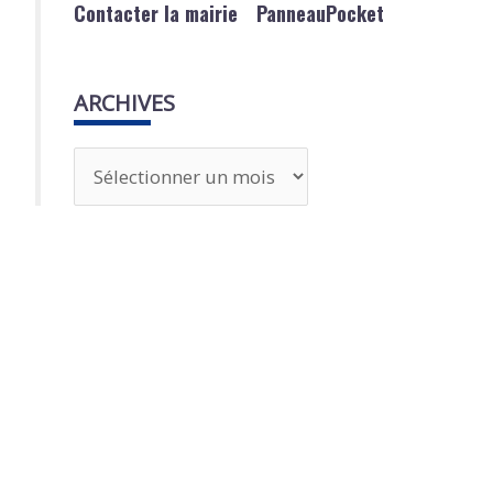
Contacter la mairie
PanneauPocket
ARCHIVES
A
r
c
h
i
v
e
s