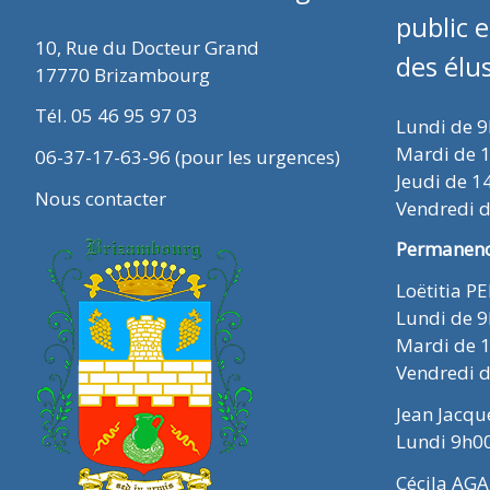
public 
10, Rue du Docteur Grand
des élu
17770 Brizambourg
Tél. 05 46 95 97 03
Lundi de 
Mardi de 
06-37-17-63-96 (pour les urgences)
Jeudi de 1
Nous contacter
Vendredi 
Permanence
Loëtitia P
Lundi de 
Mardi de 
Vendredi 
Jean Jacq
Lundi 9h0
Cécila AGA