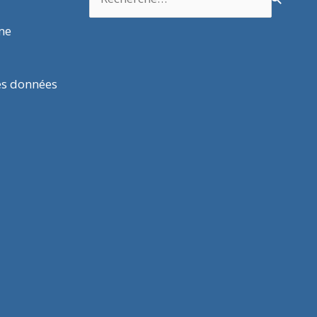
rme
es données