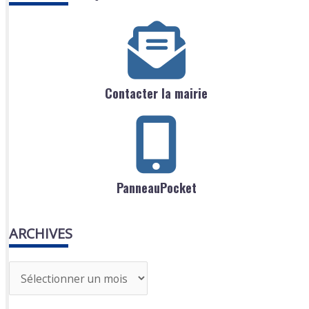
Contacter la mairie
PanneauPocket
ARCHIVES
A
r