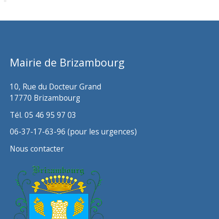
c
h
i
v
Mairie de Brizambourg
e
s
10, Rue du Docteur Grand
17770 Brizambourg
Tél. 05 46 95 97 03
06-37-17-63-96 (pour les urgences)
Nous contacter