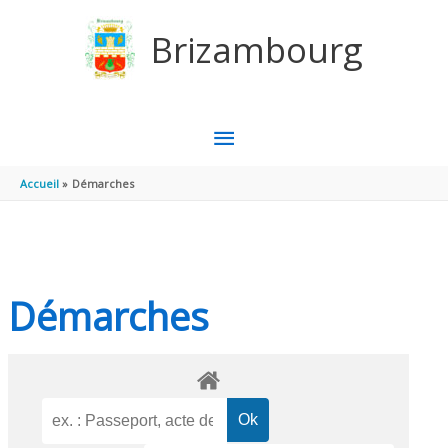
Aller au contenu
Aller au pied de page
Brizambourg
MENU
PRINCIPAL
Accueil
Démarches
Démarches