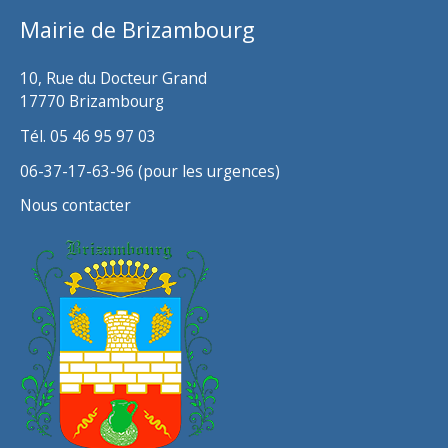
v
Mairie de Brizambourg
e
s
10, Rue du Docteur Grand
17770 Brizambourg
Tél. 05 46 95 97 03
06-37-17-63-96 (pour les urgences)
Nous contacter