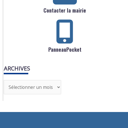
Contacter la mairie
PanneauPocket
ARCHIVES
A
r
c
h
i