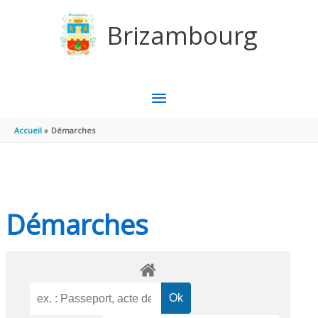
Aller au contenu
Aller au pied de page
Brizambourg
MENU
PRINCIPAL
Accueil
Démarches
Démarches