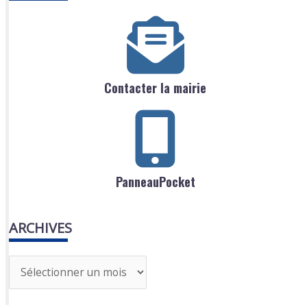
Contacter la mairie
PanneauPocket
ARCHIVES
A
r