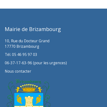
c
h
i
v
Mairie de Brizambourg
e
s
10, Rue du Docteur Grand
17770 Brizambourg
Tél. 05 46 95 97 03
06-37-17-63-96 (pour les urgences)
Nous contacter