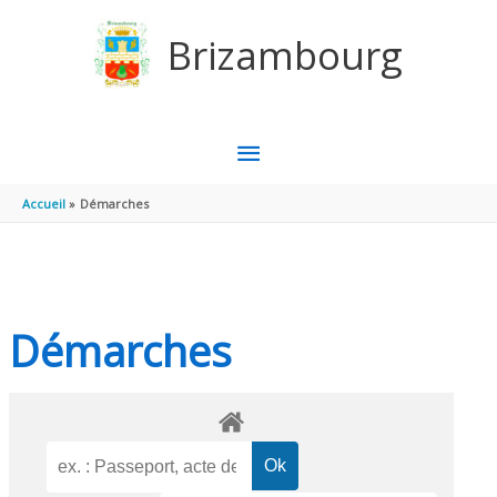
Aller au contenu
Aller au pied de page
Brizambourg
MENU
PRINCIPAL
Accueil
Démarches
Démarches