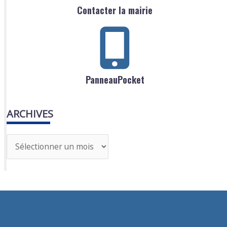
Contacter la mairie
PanneauPocket
ARCHIVES
A
r
c
h
i
v