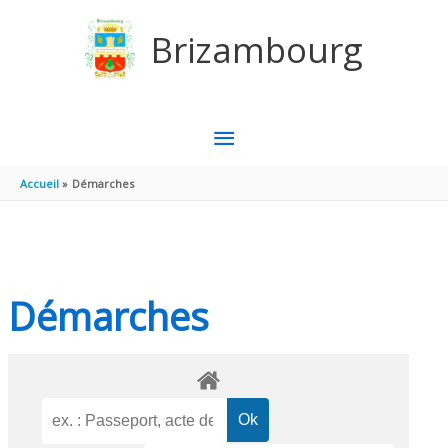
Aller au contenu
Aller au pied de page
Brizambourg
MENU
PRINCIPAL
Accueil
Démarches
Démarches