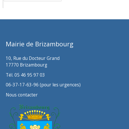
r
c
h
i
v
Mairie de Brizambourg
e
s
10, Rue du Docteur Grand
17770 Brizambourg
Tél. 05 46 95 97 03
06-37-17-63-96 (pour les urgences)
Nous contacter