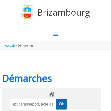
Aller au contenu
Aller au pied de page
Brizambourg
MENU
PRINCIPAL
Accueil
Démarches
Démarches