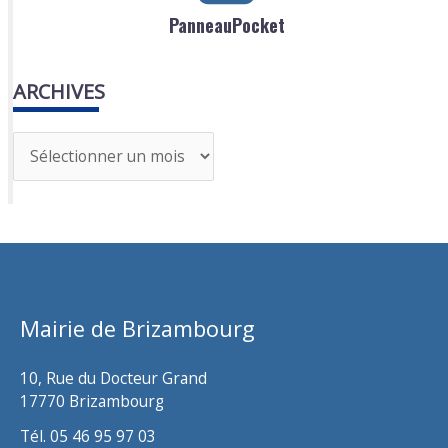
PanneauPocket
ARCHIVES
A
r
c
h
i
v
Mairie de Brizambourg
e
s
10, Rue du Docteur Grand
17770 Brizambourg
Tél. 05 46 95 97 03