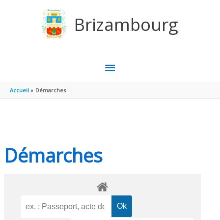
Aller au contenu
Aller au pied de page
Brizambourg
MENU
PRINCIPAL
Accueil
Démarches
Démarches