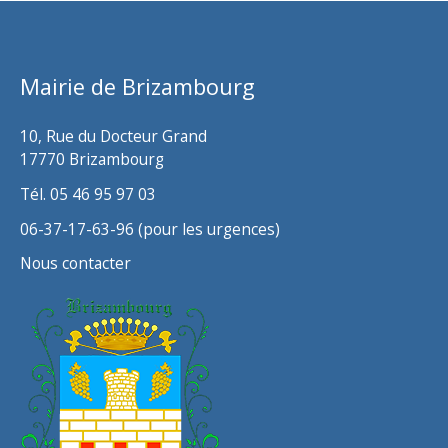
i
v
Mairie de Brizambourg
e
s
10, Rue du Docteur Grand
17770 Brizambourg
Tél. 05 46 95 97 03
06-37-17-63-96 (pour les urgences)
Nous contacter