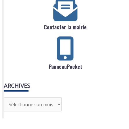
Contacter la mairie
PanneauPocket
ARCHIVES
A
r
c
h