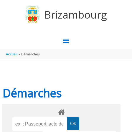
Aller au contenu
Aller au pied de page
Brizambourg
MENU
PRINCIPAL
Accueil
Démarches
Démarches