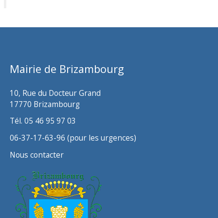
c
h
i
v
Mairie de Brizambourg
e
s
10, Rue du Docteur Grand
17770 Brizambourg
Tél. 05 46 95 97 03
06-37-17-63-96 (pour les urgences)
Nous contacter