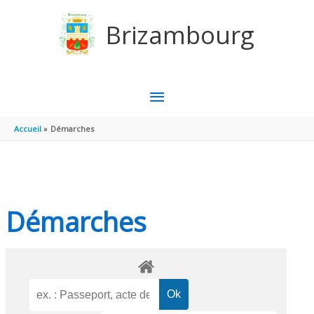
Aller au contenu
Aller au pied de page
Brizambourg
MENU
PRINCIPAL
Accueil
Démarches
Démarches