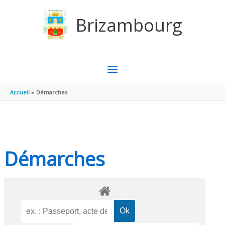
Aller au contenu
Aller au pied de page
Brizambourg
MENU
PRINCIPAL
Accueil
Démarches
Démarches