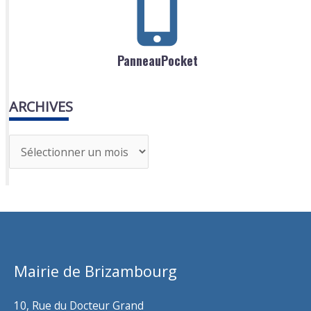
PanneauPocket
ARCHIVES
A
r
c
h
i
v
Mairie de Brizambourg
e
s
10, Rue du Docteur Grand