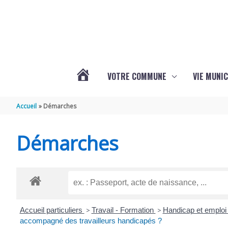
Aller au contenu
Aller au pied de page
VOTRE COMMUNE
VIE MUNIC
ACTUALITÉS
Accueil
Démarches
DE
Démarches
BRIZAMBOURG
Accueil particuliers
>
Travail - Formation
>
Handicap et emploi 
accompagné des travailleurs handicapés ?