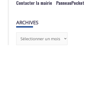
Contacter la mairie
PanneauPocket
ARCHIVES
A
r
c
h
i
v
e
s