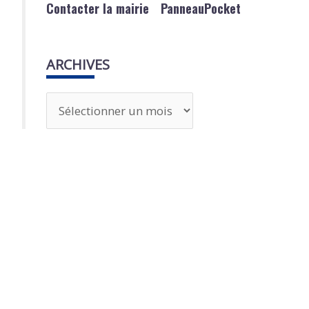
Contacter la mairie
PanneauPocket
ARCHIVES
A
r
c
h
i
v
e
s