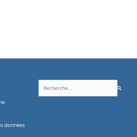
Rechercher :
rme
es données