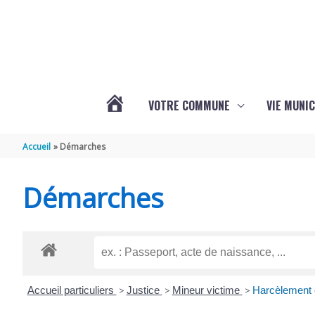
Aller au contenu
Aller au pied de page
VOTRE COMMUNE
VIE MUNIC
ACTUALITÉS
Accueil
Démarches
DE
Démarches
BRIZAMBOURG
Accueil particuliers
>
Justice
>
Mineur victime
>
Harcèlement e