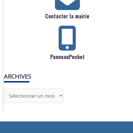
Contacter la mairie
PanneauPocket
ARCHIVES
A
r
c
h
i