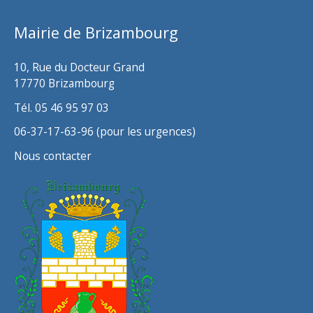
v
Mairie de Brizambourg
e
s
10, Rue du Docteur Grand
17770 Brizambourg
Tél. 05 46 95 97 03
06-37-17-63-96 (pour les urgences)
Nous contacter