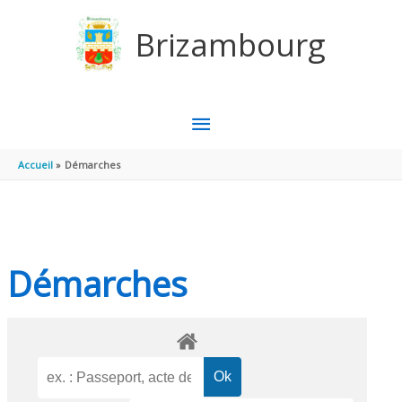
Aller au contenu
Aller au pied de page
Brizambourg
MENU
PRINCIPAL
Accueil
Démarches
Démarches