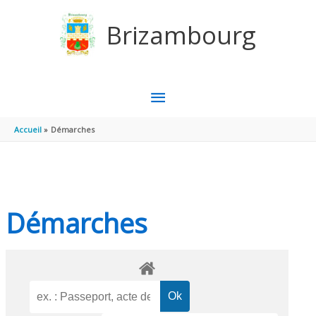
Aller au contenu
Aller au pied de page
Brizambourg
MENU
PRINCIPAL
Accueil
Démarches
Démarches