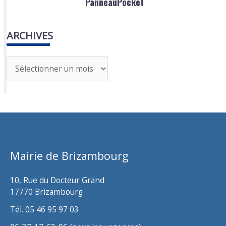
PanneauPocket
ARCHIVES
A
r
c
h
i
v
Mairie de Brizambourg
e
s
10, Rue du Docteur Grand
17770 Brizambourg
Tél. 05 46 95 97 03