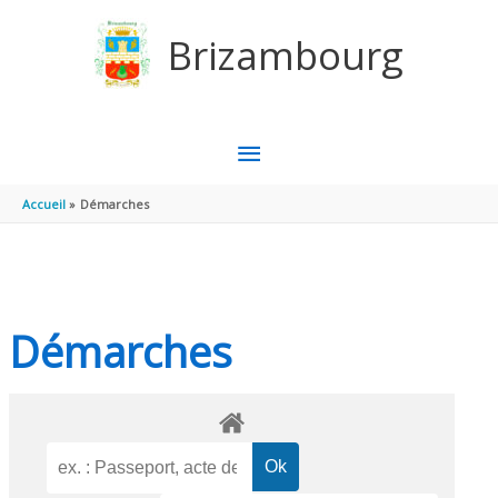
Aller au contenu
Aller au pied de page
Brizambourg
MENU
PRINCIPAL
Accueil
Démarches
Démarches