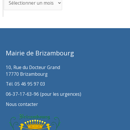
r
c
h
i
v
Mairie de Brizambourg
e
s
10, Rue du Docteur Grand
17770 Brizambourg
Tél. 05 46 95 97 03
06-37-17-63-96 (pour les urgences)
Nous contacter