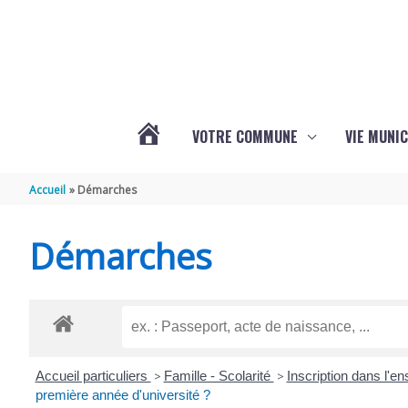
Aller au contenu
Aller au pied de page
VOTRE COMMUNE
VIE MUNIC
ACTUALITÉS
Accueil
Démarches
DE
Démarches
BRIZAMBOURG
Accueil particuliers
>
Famille - Scolarité
>
Inscription dans l'
première année d'université ?