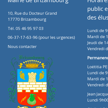
public 
10, Rue du Docteur Grand
des élu
17770 Brizambourg
Tél. 05 46 95 97 03
Lundi de 
Mardi de 
06-37-17-63-96 (pour les urgences)
Jeudi de 1
Nous contacter
Vendredi 
Permanence
Loëtitia P
Lundi de 
Mardi de 
Vendredi 
Jean Jacq
Lundi 9h0