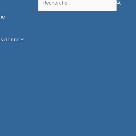
rme
es données