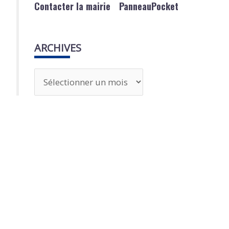
Contacter la mairie
PanneauPocket
ARCHIVES
A
r
c
h
i
v
e
s