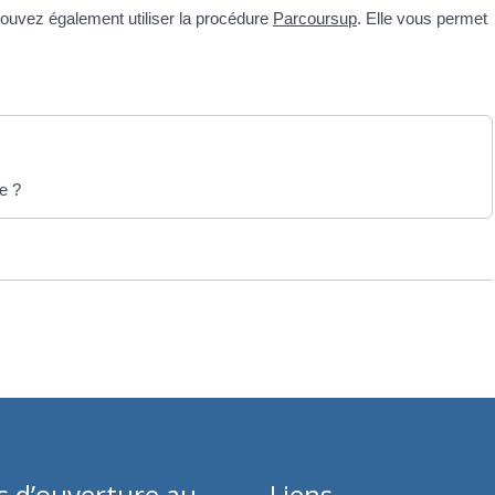
pouvez également utiliser la procédure
Parcoursup
. Elle vous permet
ue ?
s d’ouverture au
Liens