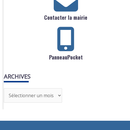
Contacter la mairie
PanneauPocket
ARCHIVES
A
r
c
h
i