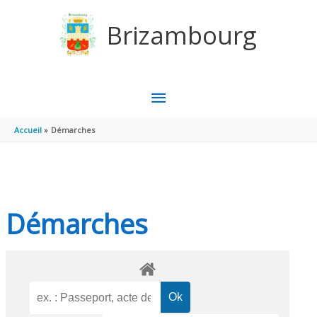
Aller au contenu
Aller au pied de page
Brizambourg
MENU
PRINCIPAL
Accueil
Démarches
Démarches