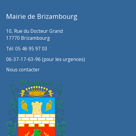
v
Mairie de Brizambourg
e
s
10, Rue du Docteur Grand
17770 Brizambourg
Tél. 05 46 95 97 03
06-37-17-63-96 (pour les urgences)
Nous contacter