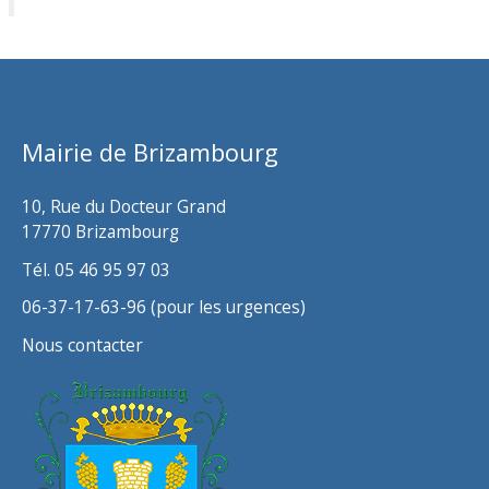
c
h
i
v
Mairie de Brizambourg
e
s
10, Rue du Docteur Grand
17770 Brizambourg
Tél. 05 46 95 97 03
06-37-17-63-96 (pour les urgences)
Nous contacter