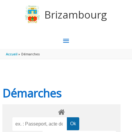
Aller au contenu
Aller au pied de page
Brizambourg
MENU
PRINCIPAL
Accueil
Démarches
Démarches