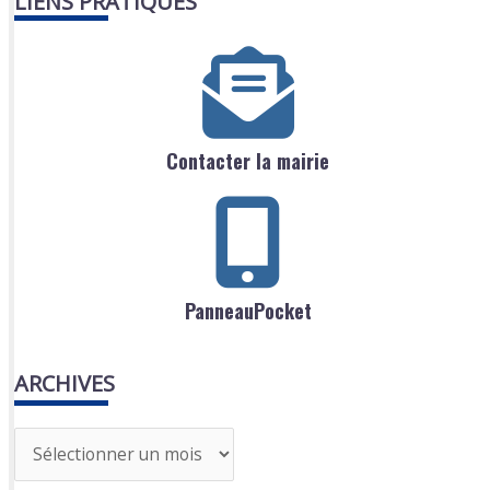
LIENS PRATIQUES
Contacter la mairie
PanneauPocket
ARCHIVES
A
r