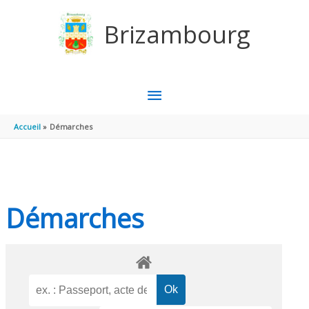
Aller au contenu
Aller au pied de page
Brizambourg
MENU
PRINCIPAL
Accueil
Démarches
Démarches