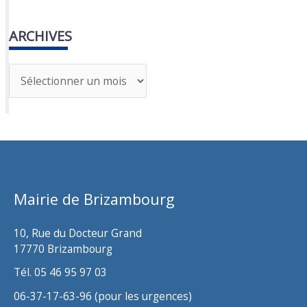
ARCHIVES
A
r
c
h
i
v
Mairie de Brizambourg
e
s
10, Rue du Docteur Grand
17770 Brizambourg
Tél. 05 46 95 97 03
06-37-17-63-96 (pour les urgences)