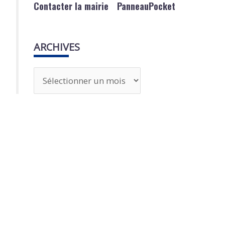
Contacter la mairie
PanneauPocket
ARCHIVES
A
r
c
h
i
v
e
s