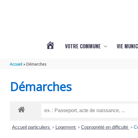
Aller au contenu
Aller au pied de page
VOTRE COMMUNE
VIE MUNIC
ACTUALITÉS
Accueil
Démarches
DE
Démarches
BRIZAMBOURG
Accueil particuliers
>
Logement
>
Copropriété en difficulté
>
Co