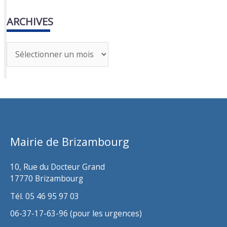
ARCHIVES
A
r
c
h
i
v
Mairie de Brizambourg
e
s
10, Rue du Docteur Grand
17770 Brizambourg
Tél. 05 46 95 97 03
06-37-17-63-96 (pour les urgences)