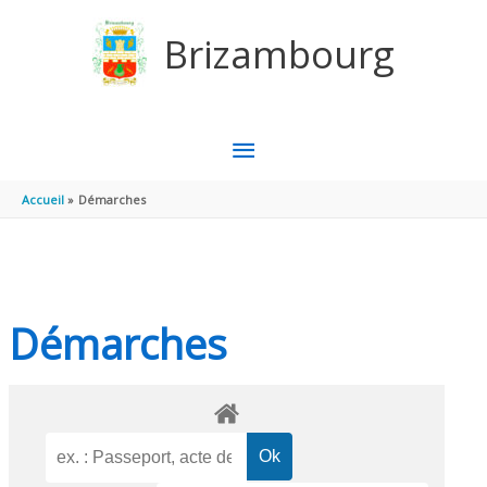
Aller au contenu
Aller au pied de page
Brizambourg
MENU
PRINCIPAL
Accueil
Démarches
Démarches