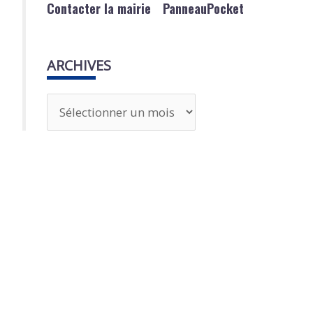
Contacter la mairie
PanneauPocket
ARCHIVES
A
r
c
h
i
v
e
s