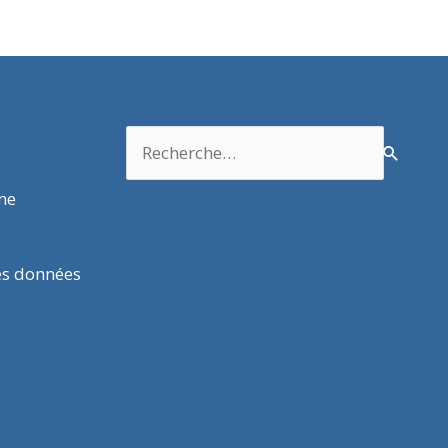
Rechercher :
rme
es données