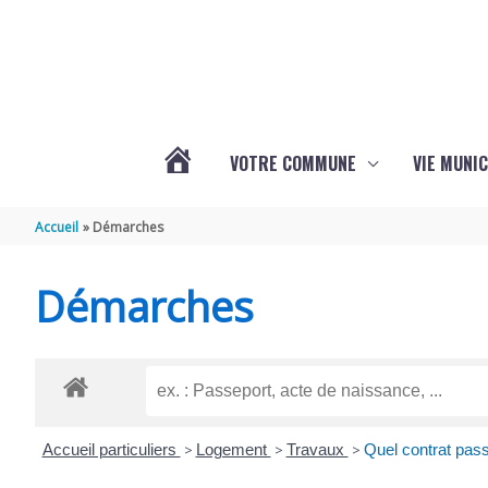
Aller au contenu
Aller au pied de page
VOTRE COMMUNE
VIE MUNIC
ACTUALITÉS
Accueil
Démarches
DE
Démarches
BRIZAMBOURG
Accueil particuliers
>
Logement
>
Travaux
>
Quel contrat pass