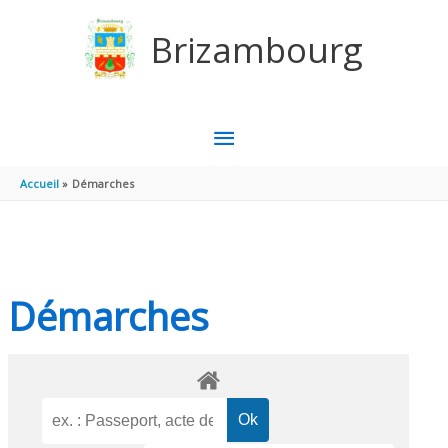
Aller au contenu
Aller au pied de page
Brizambourg
MENU
PRINCIPAL
Accueil
Démarches
Démarches