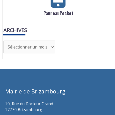
PanneauPocket
ARCHIVES
A
r
c
h
i
v
Mairie de Brizambourg
e
s
10, Rue du Docteur Grand
17770 Brizambourg