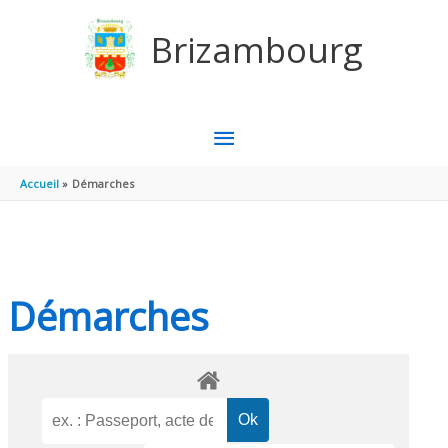
Aller au contenu
Aller au pied de page
Brizambourg
MENU
PRINCIPAL
Accueil
Démarches
Démarches