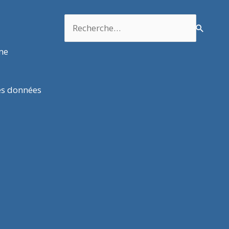
Rechercher :
rme
es données