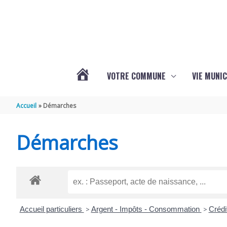
Aller au contenu
Aller au pied de page
VOTRE COMMUNE
VIE MUNIC
ACTUALITÉS
Accueil
Démarches
DE
Démarches
BRIZAMBOURG
Accueil particuliers
>
Argent - Impôts - Consommation
>
Crédi