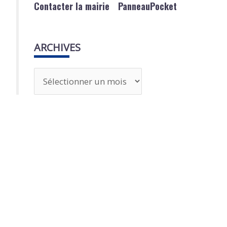
Contacter la mairie
PanneauPocket
ARCHIVES
A
r
c
h
i
v
e
s