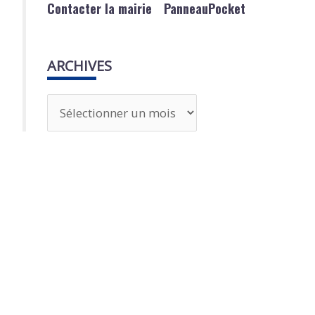
Contacter la mairie
PanneauPocket
ARCHIVES
A
r
c
h
i
v
e
s