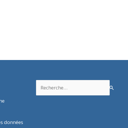
Rechercher :
rme
es données