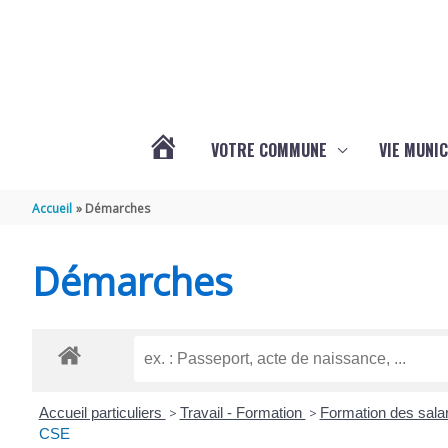
Aller au contenu
Aller au pied de page
VOTRE COMMUNE
VIE MUNIC
ACTUALITÉS
Accueil
Démarches
DE
Démarches
BRIZAMBOURG
Accueil particuliers
>
Travail - Formation
>
Formation des salar
CSE