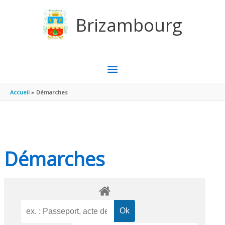
Aller au contenu
Aller au pied de page
Brizambourg
MENU
PRINCIPAL
Accueil
Démarches
Démarches