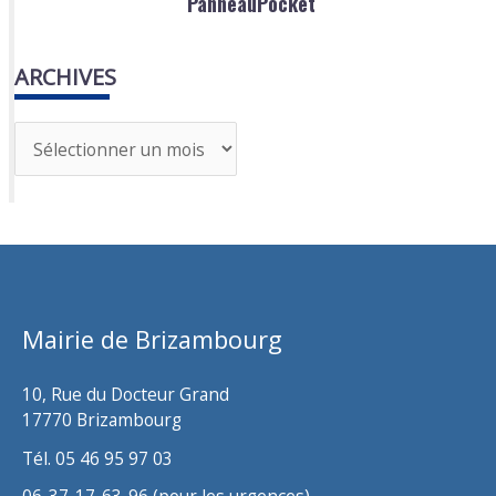
PanneauPocket
ARCHIVES
A
r
c
h
i
v
Mairie de Brizambourg
e
s
10, Rue du Docteur Grand
17770 Brizambourg
Tél. 05 46 95 97 03