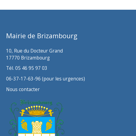
h
i
v
Mairie de Brizambourg
e
s
10, Rue du Docteur Grand
17770 Brizambourg
Tél. 05 46 95 97 03
06-37-17-63-96 (pour les urgences)
Nous contacter