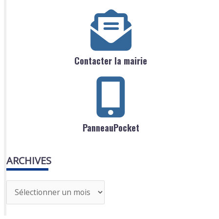
Contacter la mairie
PanneauPocket
ARCHIVES
A
r
c