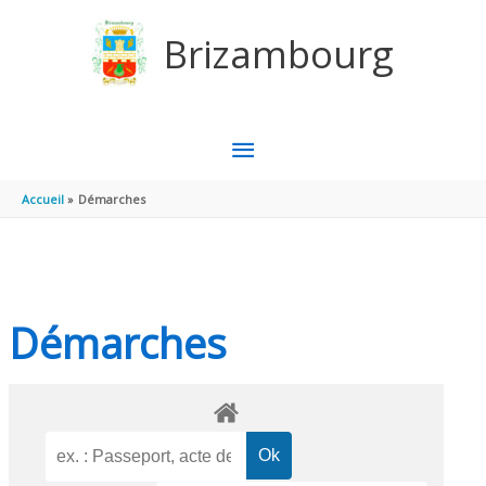
Aller au contenu
Aller au pied de page
Brizambourg
MENU
PRINCIPAL
Accueil
Démarches
Démarches