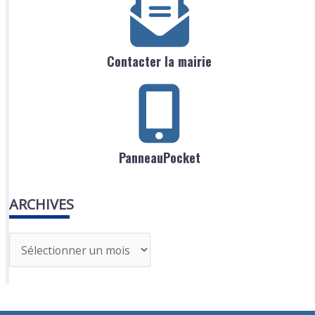
Contacter la mairie
PanneauPocket
ARCHIVES
A
r
c
h