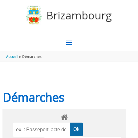
Aller au contenu
Aller au pied de page
Brizambourg
MENU
PRINCIPAL
Accueil
Démarches
Démarches