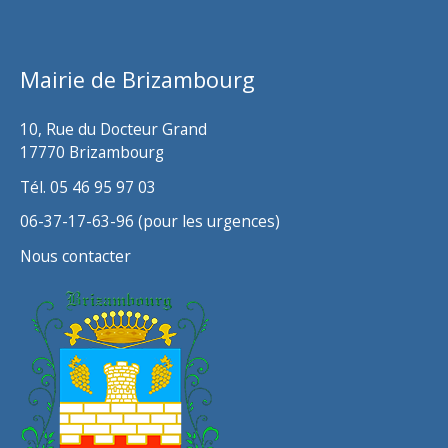
i
v
Mairie de Brizambourg
e
s
10, Rue du Docteur Grand
17770 Brizambourg
Tél. 05 46 95 97 03
06-37-17-63-96 (pour les urgences)
Nous contacter