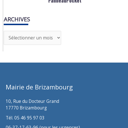
PanneauPocket
ARCHIVES
A
r
c
h
i
v
Mairie de Brizambourg
e
s
10, Rue du Docteur Grand
17770 Brizambourg
Tél. 05 46 95 97 03
06-37-17-63-96 (pour les urgences)