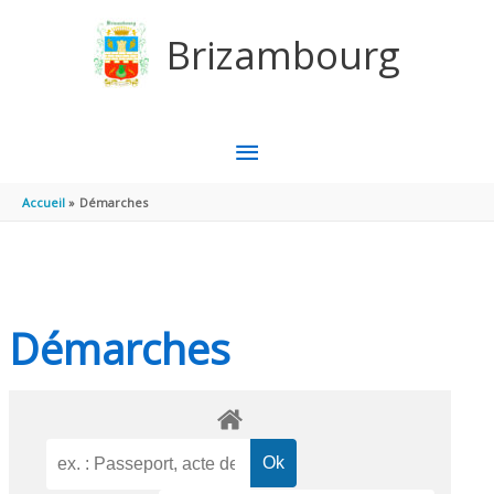
Aller au contenu
Aller au pied de page
Brizambourg
MENU
PRINCIPAL
Accueil
Démarches
Démarches