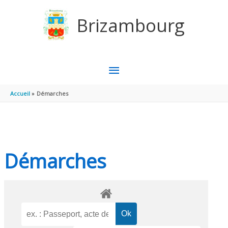
Aller au contenu
Aller au pied de page
Brizambourg
MENU
PRINCIPAL
Accueil
Démarches
Démarches