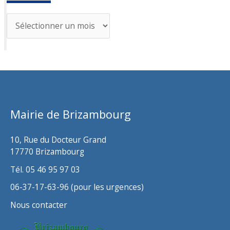
A
r
c
h
i
v
Mairie de Brizambourg
e
s
10, Rue du Docteur Grand
17770 Brizambourg
Tél. 05 46 95 97 03
06-37-17-63-96 (pour les urgences)
Nous contacter