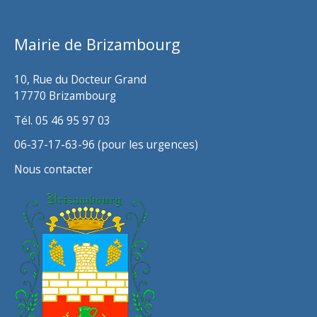
i
v
Mairie de Brizambourg
e
s
10, Rue du Docteur Grand
17770 Brizambourg
Tél. 05 46 95 97 03
06-37-17-63-96 (pour les urgences)
Nous contacter