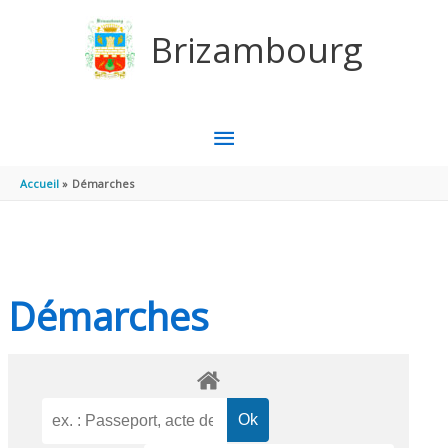
Aller au contenu
Aller au pied de page
Brizambourg
MENU
PRINCIPAL
Accueil
Démarches
Démarches