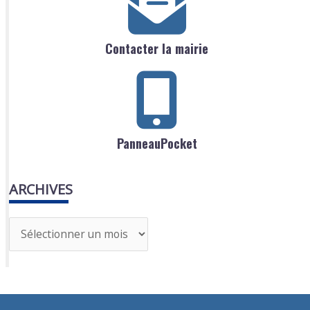
Contacter la mairie
PanneauPocket
ARCHIVES
A
r
c
h