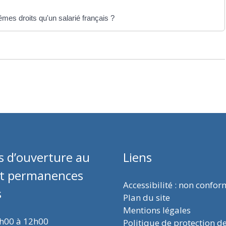
êmes droits qu'un salarié français ?
s d’ouverture au
Liens
et permanences
Accessibilité : non confo
s
Plan du site
Mentions légales
9h00 à 12h00
Politique de protection d