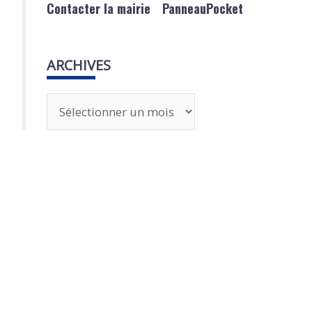
Contacter la mairie
PanneauPocket
ARCHIVES
A
r
c
h
i
v
e
s