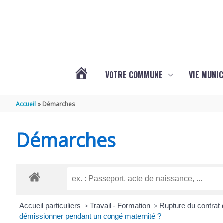
Aller au contenu
Aller au pied de page
VOTRE COMMUNE
VIE MUNIC
ACTUALITÉS
Accueil
Démarches
DE
Démarches
BRIZAMBOURG
Accueil particuliers
>
Travail - Formation
>
Rupture du contrat 
démissionner pendant un congé maternité ?