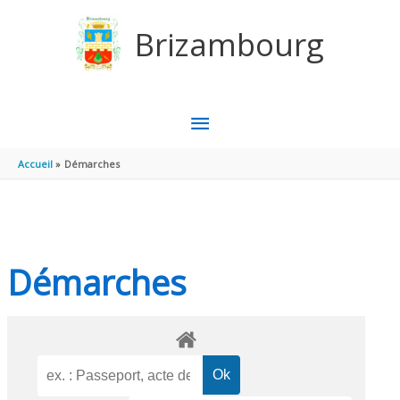
Aller au contenu
Aller au pied de page
Brizambourg
MENU
PRINCIPAL
Accueil
Démarches
Démarches