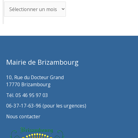
A
r
c
h
i
v
Mairie de Brizambourg
e
s
10, Rue du Docteur Grand
17770 Brizambourg
Tél. 05 46 95 97 03
06-37-17-63-96 (pour les urgences)
Nous contacter