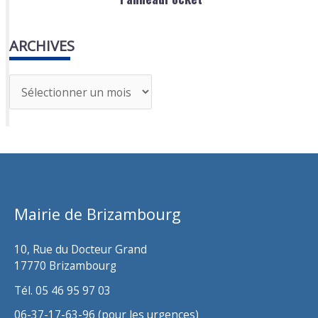
ARCHIVES
A
r
c
h
i
v
Mairie de Brizambourg
e
s
10, Rue du Docteur Grand
17770 Brizambourg
Tél. 05 46 95 97 03
06-37-17-63-96 (pour les urgences)