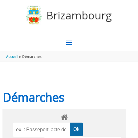
Aller au contenu
Aller au pied de page
Brizambourg
MENU
PRINCIPAL
Accueil
Démarches
Démarches