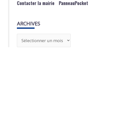
Contacter la mairie
PanneauPocket
ARCHIVES
A
r
c
h
i
v
e
s