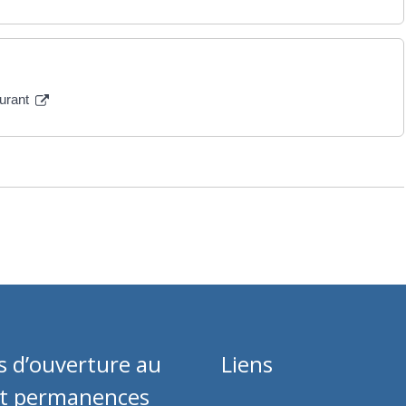
aurant
s d’ouverture au
Liens
et permanences