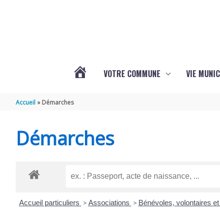
Aller au contenu
Aller au pied de page
VOTRE COMMUNE
VIE MUNIC
ACTUALITÉS
Accueil
Démarches
DE
Démarches
BRIZAMBOURG
Accueil particuliers
>
Associations
>
Bénévoles, volontaires et