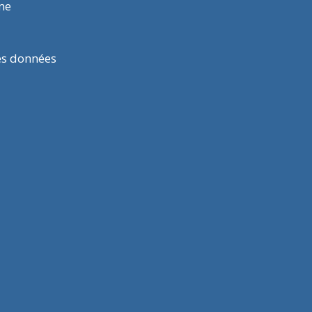
rme
es données