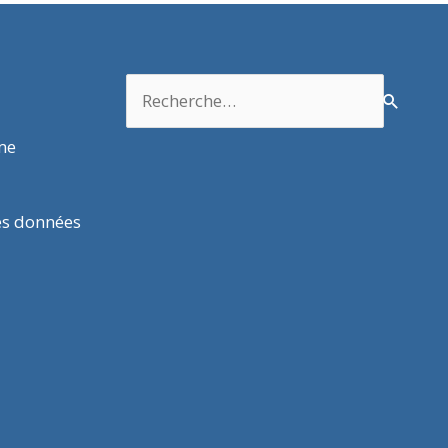
Rechercher :
rme
es données