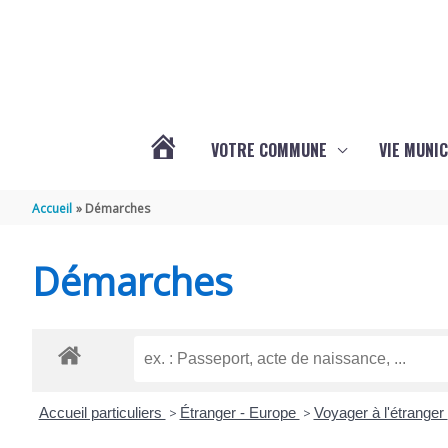
Aller au contenu
Aller au pied de page
VOTRE COMMUNE
VIE MUNIC
ACTUALITÉS
Accueil
Démarches
DE
Démarches
BRIZAMBOURG
Accueil particuliers
>
Étranger - Europe
>
Voyager à l'étranger