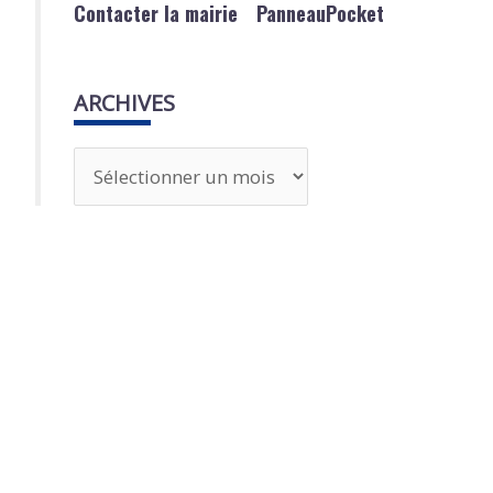
Contacter la mairie
PanneauPocket
ARCHIVES
A
r
c
h
i
v
e
s