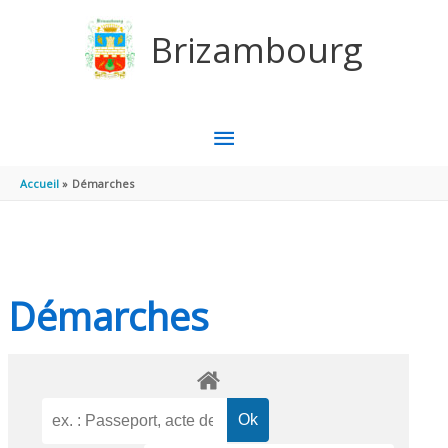
Aller au contenu
Aller au pied de page
Brizambourg
MENU
PRINCIPAL
Accueil
Démarches
Démarches