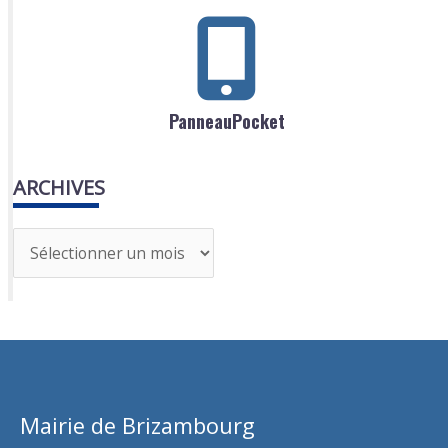
PanneauPocket
ARCHIVES
A
r
c
h
i
v
Mairie de Brizambourg
e