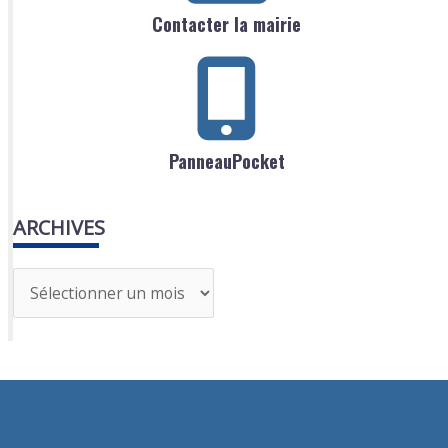
Contacter la mairie
PanneauPocket
ARCHIVES
A
r
c
h
i
v