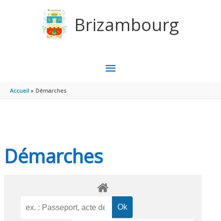
Aller au contenu
Aller au pied de page
Brizambourg
MENU
PRINCIPAL
Accueil
Démarches
Démarches