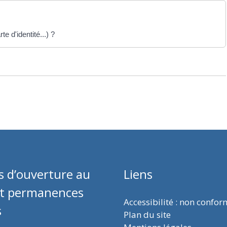
te d'identité...) ?
s d’ouverture au
Liens
et permanences
Accessibilité : non confo
s
Plan du site