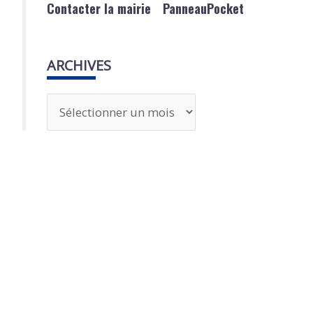
Contacter la mairie
PanneauPocket
ARCHIVES
A
r
c
h
i
v
e
s