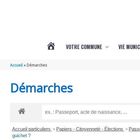
Aller au contenu
Aller au pied de page
VOTRE COMMUNE
VIE MUNIC
ACTUALITÉS
Accueil
Démarches
DE
Démarches
BRIZAMBOURG
Accueil particuliers
>
Papiers - Citoyenneté - Élections
>
Pass
guichet ?