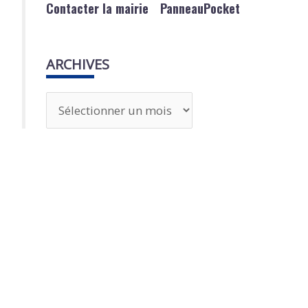
Contacter la mairie
PanneauPocket
ARCHIVES
A
r
c
h
i
v
e
s