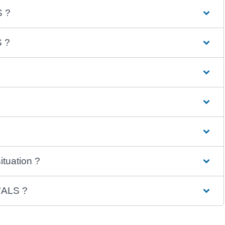
S ?
S ?
tuation ?
l'ALS ?