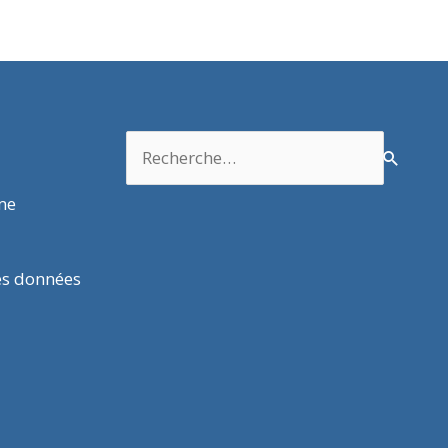
Rechercher :
rme
es données