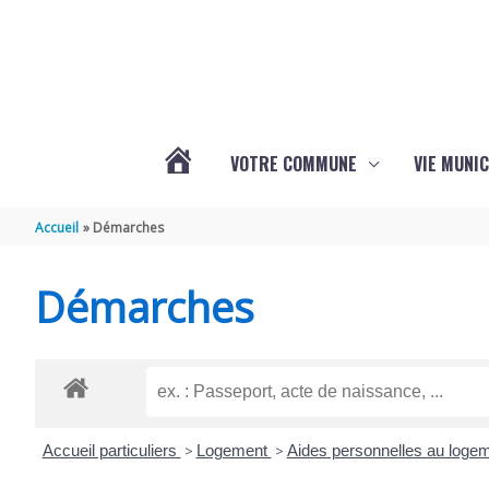
Aller au contenu
Aller au pied de page
VOTRE COMMUNE
VIE MUNIC
ACTUALITÉS
Accueil
Démarches
DE
Démarches
BRIZAMBOURG
Accueil particuliers
>
Logement
>
Aides personnelles au loge